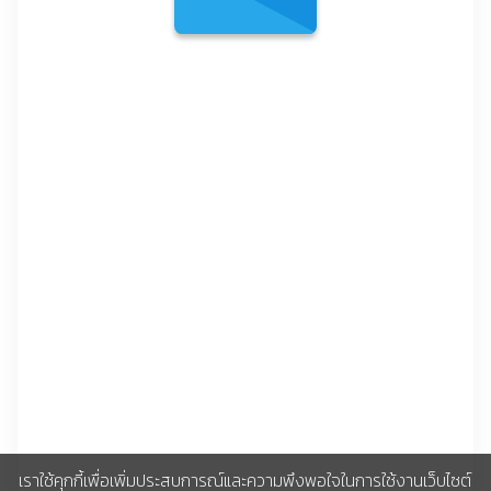
เราใช้คุกกี้เพื่อเพิ่มประสบการณ์และความพึงพอใจในการใช้งานเว็บไซต์