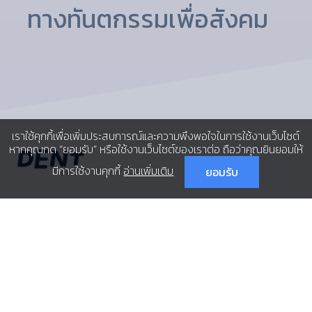
ทางทันตกรรมเพื่อสังคม
เราใช้คุกกี้เพื่อเพิ่มประสบการณ์และความพึงพอใจในการใช้งานเว็บไซต์
หากคุณกด “ยอมรับ” หรือใช้งานเว็บไซต์ของเราต่อ ถือว่าคุณยินยอมให้
มีการใช้งานคุกกี้
อ่านเพิ่มเติม
ยอมรับ
คณะทันตแพทยศาสตร์ มหาวิทยาลัยเชียงใหม่
ถ.สุเทพ ต.สุเทพ อ.เมือง จ.เชียงใหม่ 50200
ประชาสัมพันธ์คณะฯ
053-944440, 944441
โทรสาร 053-222844