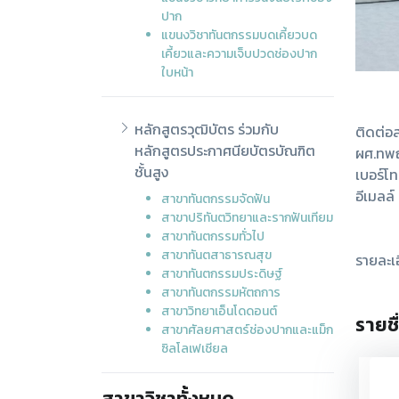
ปาก
แขนงวิชาทันตกรรมบดเคี้ยวบด
เคี้ยวและความเจ็บปวดช่องปาก
ใบหน้า
หลักสูตรวุฒิบัตร ร่วมกับ
ติดต่อ
หลักสูตรประกาศนียบัตรบัณฑิต
ผศ.ทพญ
ชั้นสูง
เบอร์โ
อีเมลล
สาขาทันตกรรมจัดฟัน
สาขาปริทันตวิทยาและรากฟันเทียม
สาขาทันตกรรมทั่วไป
สาขาทันตสาธารณสุข
รายละเ
สาขาทันตกรรมประดิษฐ์
สาขาทันตกรรมหัตถการ
สาขาวิทยาเอ็นโดดอนต์
รายช
สาขาศัลยศาสตร์ช่องปากและแม็ก
ซิลโลเฟเชียล
สาขาวิชาทั้งหมด