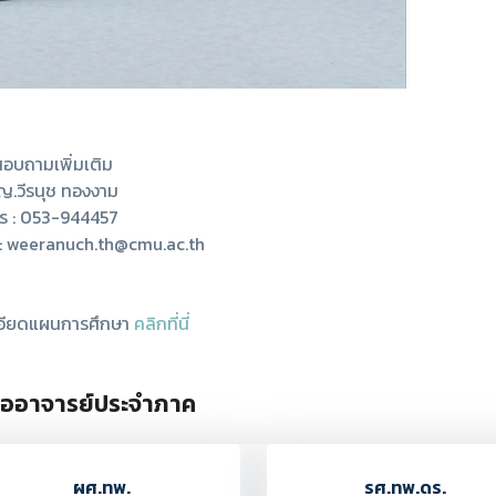
สอบถามเพิ่มเติม
.วีรนุช ทองงาม
ทร : 053-944457
์ : weeranuch.th@cmu.ac.th
อียดแผนการศึกษา
คลิกที่นี่
ื่ออาจารย์ประจำภาค
ผศ.ทพ.
รศ.ทพ.ดร.