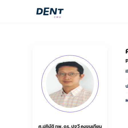
ป
ผ
ศ.ปฏิบัติ ทพ. ดร. ปฐวี คงขุนเทียน